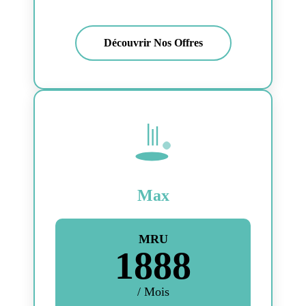
Découvrir Nos Offres
Max
MRU
1888
/ Mois