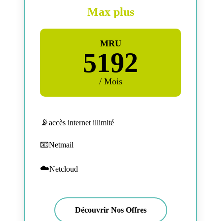
Max plus
MRU
5192
/ Mois
accès internet illimité
Netmail
Netcloud
Découvrir Nos Offres